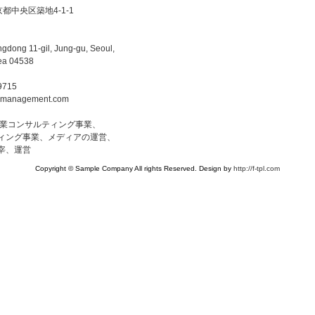
東京都中央区築地4-1-1
gdong 11-gil, Jung-gu, Seoul,
rea 04538
9715
-management.com
事業コンサルティング事業、
ィング事業、メディアの運営、
宰、運営
Copyright © Sample Company All rights Reserved. Design by
http://f-tpl.com