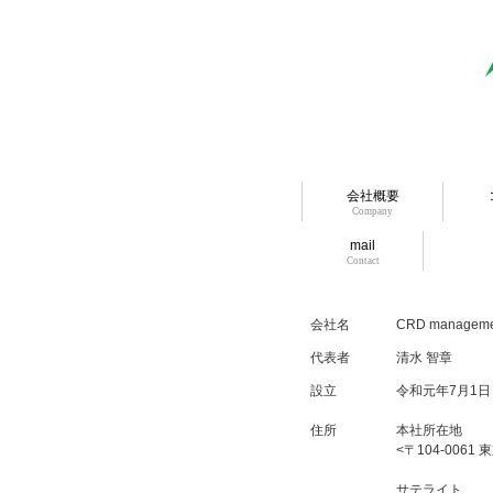
会社概要
Company
mail
Contact
会社名
CRD manage
代表者
清水 智章
設立
令和元年7月1日
住所
本社所在地
<〒104-0061
サテライト